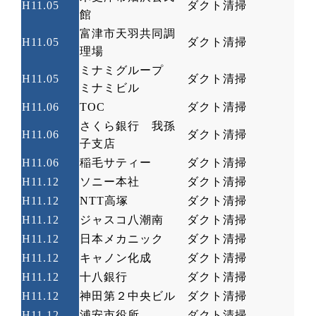
H11.05
ダクト清掃
館
富津市天羽共同調
H11.05
ダクト清掃
理場
ミナミグループ
H11.05
ダクト清掃
ミナミビル
H11.06
TOC
ダクト清掃
さくら銀行 我孫
H11.06
ダクト清掃
子支店
H11.06
稲毛サティー
ダクト清掃
H11.12
ソニー本社
ダクト清掃
H11.12
NTT
高塚
ダクト清掃
H11.12
ジャスコ八潮南
ダクト清掃
H11.12
日本メカニック
ダクト清掃
H11.12
キャノン化成
ダクト清掃
H11.12
十八銀行
ダクト清掃
H11.12
神田第２中央ビル
ダクト清掃
H11.12
浦安市役所
ダクト清掃