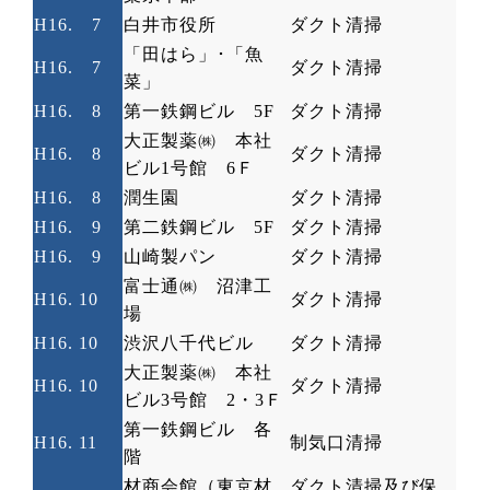
H16.
7
白井市役所
ダクト清掃
「田はら」･「魚
H16.
7
ダクト清掃
菜」
H16.
8
第一鉄鋼ビル
5F
ダクト清掃
大正製薬㈱ 本社
H16.
8
ダクト清掃
ビル
1
号館
6
Ｆ
H16.
8
潤生園
ダクト清掃
H16.
9
第二鉄鋼ビル
5F
ダクト清掃
H16.
9
山崎製パン
ダクト清掃
富士通㈱ 沼津工
H16. 10
ダクト清掃
場
H16. 10
渋沢八千代ビル
ダクト清掃
大正製薬㈱ 本社
H16. 10
ダクト清掃
ビル
3
号館
2
・
3
Ｆ
第一鉄鋼ビル 各
H16. 11
制気口清掃
階
材商会館（東京材
ダクト清掃及び保