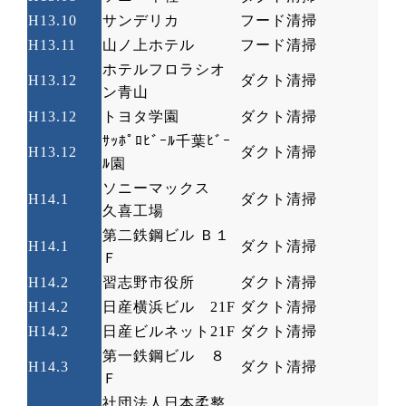
H13.10
サンデリカ
フード清掃
H13.11
山ノ上ホテル
フード清掃
ホテルフロラシオ
H13.12
ダクト清掃
ン青山
H13.12
トヨタ学園
ダクト清掃
ｻｯﾎﾟﾛﾋﾞｰﾙ千葉ﾋﾞｰ
H13.12
ダクト清掃
ﾙ園
ソニーマックス
H14.1
ダクト清掃
久喜工場
第二鉄鋼ビル Ｂ１
H14.1
ダクト清掃
Ｆ
H14.2
習志野市役所
ダクト清掃
H14.2
日産横浜ビル
21F
ダクト清掃
H14.2
日産ビルネット
21F
ダクト清掃
第一鉄鋼ビル ８
H14.3
ダクト清掃
Ｆ
社団法人日本柔整