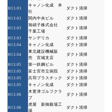
キャノン化成 本
H13.03
ダクト清掃
社
H13.03
関内中央ビル
ダクト清掃
旭硝子株式会社
H13.03
ダクト清掃
千葉工場
H13.03
サンデリカ
ダクト清掃
H13.04
キャノン化成
ダクト清掃
東北建設機械販
H13.04
ダクト清掃
売 宮城支店
H13.05
第一鉄鋼ビル
ダクト清掃
H13.05
富士宮市立病院
ダクト清掃
H13.05
呉羽プラスチック
ダクト清掃
H13.05
キャノン化成
ダクト清掃
木更津ゴルフクラ
H13.06
ダクト清掃
ブ
虎屋 新御殿場工
H13.06
ダクト清掃
場