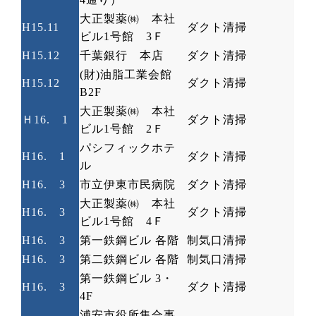
大正製薬㈱ 本社
H15.11
ダクト清掃
ビル
1
号館
3
Ｆ
H15.12
千葉銀行 本店
ダクト清掃
(
財
)
油脂工業会館
H15.12
ダクト清掃
B2F
大正製薬㈱ 本社
Ｈ
16.
1
ダクト清掃
ビル
1
号館
2
Ｆ
パシフィックホテ
H16.
1
ダクト清掃
ル
H16.
3
市立伊東市民病院
ダクト清掃
大正製薬㈱ 本社
H16.
3
ダクト清掃
ビル
1
号館
4
Ｆ
H16.
3
第一鉄鋼ビル 各階
制気口清掃
H16.
3
第二鉄鋼ビル 各階
制気口清掃
第一鉄鋼ビル
3
・
H16.
3
ダクト清掃
4F
浦安市役所集合事