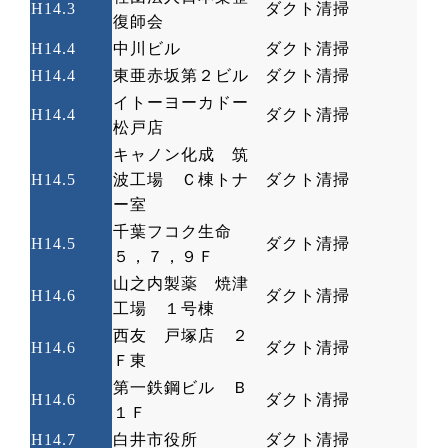
H14.3
ダクト清掃
復師会
H14.4
中川ビル
ダクト清掃
H14.4
東亜赤坂第２ビル
ダクト清掃
イトーヨーカドー
H14.4
ダクト清掃
松戸店
キャノン化成 筑
H14.5
波工場 Ｃ棟トナ
ダクト清掃
ー室
千葉フコク生命
H14.5
ダクト清掃
５，７，９Ｆ
山之内製薬 焼津
H14.6
ダクト清掃
工場 １号棟
西友 戸塚店 ２
H14.6
ダクト清掃
Ｆ東
第一鉄鋼ビル Ｂ
H14.6
ダクト清掃
１Ｆ
H14.7
白井市役所
ダクト清掃