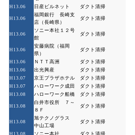
H13.06
日産ビルネット
ダクト清掃
福岡銀行 長崎支
H13.06
ダクト清掃
店（長崎県）
ソニー本社１２号
H13.06
ダクト清掃
館
安藤病院（福岡
H13.06
ダクト清掃
県）
H13.06
ＮＴＴ高洲
ダクト清掃
H13.06
出光興産
ダクト清掃
H13.07
京王プラザホテル
ダクト清掃
H13.07
ハローワーク成田
ダクト清掃
H13.08
ハローワーク船橋
ダクト清掃
白井市役所 ７～
H13.08
ダクト清掃
８Ｆ
旭テクノグラス
H13.08
ダクト清掃
中山工場
H13.08
ソニー本社
ダクト清掃