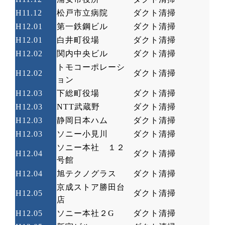
H11.12
松戸市立病院
ダクト清掃
H12.01
第一鉄鋼ビル
ダクト清掃
H12.01
白井町役場
ダクト清掃
H12.02
関内中央ビル
ダクト清掃
トモコーポレーシ
H12.02
ダクト清掃
ョン
H12.03
下総町役場
ダクト清掃
H12.03
NTT
武蔵野
ダクト清掃
H12.03
静岡日本ハム
ダクト清掃
H12.03
ソニー小見川
ダクト清掃
ソニー本社 １２
H12.04
ダクト清掃
号館
H12.04
旭テクノグラス
ダクト清掃
京成ストア勝田台
H12.05
ダクト清掃
店
H12.05
ソニー本社２
G
ダクト清掃