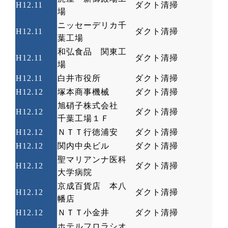
H12.11
ダクト清掃
場
ニッセーデリカ千
H12.11
ダクト清掃
葉工場
和弘食品 関東工
H12.11
ダクト清掃
場
H12.11
白井市役所
ダクト清掃
H12.12
塚本商事機械
ダクト清掃
旭硝子株式会社
H12.12
ダクト清掃
千葉工場１Ｆ
H12.12
ＮＴＴ行徳浦安
ダクト清掃
H12.12
関内中央ビル
ダクト清掃
聖マリアンナ医科
H12.12
ダクト清掃
大学病院
京成百貨店 本八
H12.12
ダクト清掃
幡店
H12.12
ＮＴＴ小金井
ダクト清掃
ホテルフロラシオ