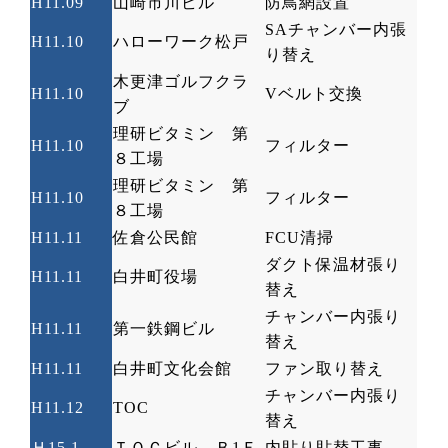
H11.09
山崎市川ビル
防鳥網設置
SA
チャンバー内張
H11.10
ハローワーク松戸
り替え
木更津ゴルフクラ
H11.10
V
ベルト交換
ブ
理研ビタミン 第
H11.10
フィルター
８工場
理研ビタミン 第
H11.10
フィルター
８工場
H11.11
佐倉公民館
FCU
清掃
ダクト保温材張り
H11.11
白井町役場
替え
チャンバー内張り
H11.11
第一鉄鋼ビル
替え
H11.11
白井町文化会館
ファン取り替え
チャンバー内張り
H11.12
TOC
替え
Ｈ
15.1
ＴＯＣビル Ｂ
1
Ｆ
内貼り貼替工事