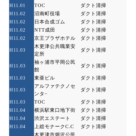
H11.01
TOC
ダクト清掃
H11.02
沼南町役場
ダクト清掃
H11.02
日本合成ゴム
ダクト清掃
H11.02
NTT
成田
ダクト清掃
H11.02
京王プラザホテル
ダクト清掃
木更津公共職業安
H11.03
ダクト清掃
定所
袖ヶ浦市平岡公民
H11.03
ダクト清掃
館
H11.03
東亜ビル
ダクト清掃
アルファテクノセ
H11.03
ダクト清掃
ンタ
−
H11.03
TOC
ダクト清掃
H11.04
横浜駅東口地下街
ダクト清掃
H11.04
渋沢エステート
ダクト清掃
H11.04
上総モナーク
C.C
ダクト清掃
木更津市畑沢公民