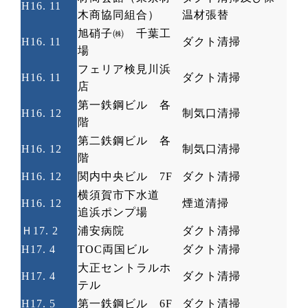
H16. 11
木商協同組合）
温材張替
旭硝子㈱ 千葉工
H16. 11
ダクト清掃
場
フェリア検見川浜
H16. 11
ダクト清掃
店
第一鉄鋼ビル 各
H16. 12
制気口清掃
階
第二鉄鋼ビル 各
H16. 12
制気口清掃
階
H16. 12
関内中央ビル
7F
ダクト清掃
横須賀市下水道
H16. 12
煙道清掃
追浜ポンプ場
Ｈ
17. 2
浦安病院
ダクト清掃
H17. 4
TOC
両国ビル
ダクト清掃
大正セントラルホ
H17. 4
ダクト清掃
テル
H17. 5
第一鉄鋼ビル
6F
ダクト清掃