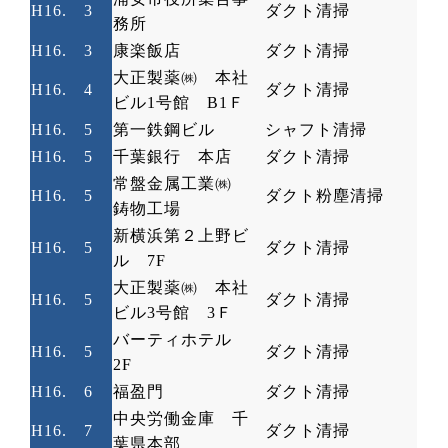
H16.
3
ダクト清掃
務所
H16.
3
康楽飯店
ダクト清掃
大正製薬㈱ 本社
H16.
4
ダクト清掃
ビル
1
号館
B1
Ｆ
H16.
5
第一鉄鋼ビル
シャフト清掃
H16.
5
千葉銀行 本店
ダクト清掃
常盤金属工業㈱
H16.
5
ダクト粉塵清掃
鋳物工場
新横浜第２上野ビ
H16.
5
ダクト清掃
ル
7F
大正製薬㈱ 本社
H16.
5
ダクト清掃
ビル
3
号館
3
Ｆ
バーティホテル
H16.
5
ダクト清掃
2F
H16.
6
福盈門
ダクト清掃
中央労働金庫 千
H16.
7
ダクト清掃
葉県本部