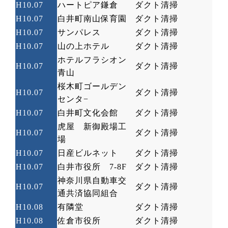
H10.07
ハートピア鎌倉
ダクト清掃
H10.07
白井町南山保育園
ダクト清掃
H10.07
サンパレス
ダクト清掃
H10.07
山の上ホテル
ダクト清掃
ホテルフラシオン
H10.07
ダクト清掃
青山
桜木町ゴールデン
H10.07
ダクト清掃
センタ
−
H10.07
白井町文化会館
ダクト清掃
虎屋 新御殿場工
H10.07
ダクト清掃
場
H10.07
日産ビルネット
ダクト清掃
H10.07
白井市役所
7-8F
ダクト清掃
神奈川県自動車交
H10.07
ダクト清掃
通共済協同組合
H10.08
有隣堂
ダクト清掃
H10.08
佐倉市役所
ダクト清掃