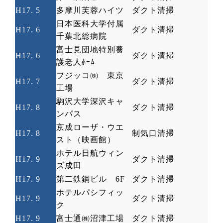
H17. 5
多摩川芙蓉ハイツ
ダクト清掃
日本医科大学付属
H17. 6
ダクト清掃
千葉北総病院
富士見団地特別養
H17. 6
ダクト清掃
護老人ﾎｰﾑ
フジッコ㈱ 東京
H17. 7
ダクト清掃
工場
駒沢大学深沢キャ
H17. 8
ダクト清掃
ンパス
京成ローザ・ウエ
H17. 8
制気口清掃
スト（映画館）
ホテル日航ウィン
H17. 9
ダクト清掃
ズ成田
H17. 9
第二鉄鋼ビル
6F
ダクト清掃
ホテルパシフィッ
H17. 9
ダクト清掃
ク
H17. 9
富士通㈱沼津工場
ダクト清掃