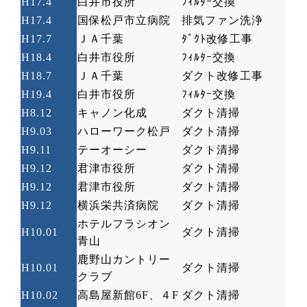
H17.4
白井市役所
ﾌｨﾙﾀｰ交換
H17.4
国保松戸市立病院
排気ファン洗浄
H17.7
ＪＡ千葉
ﾀﾞｸﾄ改修工事
H18.4
白井市役所
ﾌｨﾙﾀｰ交換
H18.7
ＪＡ千葉
ダクト改修工事
H19.4
白井市役所
ﾌｨﾙﾀｰ交換
H8.12
キャノン化成
ダクト清掃
H9.03
ハローワーク松戸
ダクト清掃
H9.11
テーオーシー
ダクト清掃
H9.12
君津市役所
ダクト清掃
H9.12
君津市役所
ダクト清掃
H9.12
横浜栄共済病院
ダクト清掃
ホテルフラシオン
H10.01
ダクト清掃
青山
鹿野山カントリー
H10.01
ダクト清掃
クラブ
H10.02
高島屋新館
6F
、４
F
ダクト清掃