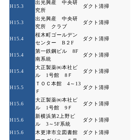
出光興産 中央研
H15.3
ダクト清掃
究所
出光興産 中央研
H15.3
ダクト清掃
究所 クラブ
桜木町ゴールデン
H15.4
ダクト清掃
センター
B
２
F
第一鉄鋼ビル
8F
H15.4
ダクト清掃
南系統
大正製薬㈱本社ビ
H15.4
ダクト清掃
ル
1
号館
8
Ｆ
ＴＯＣ本館
4
～
13
H15.5
ダクト清掃
Ｆ
大正製薬㈱本社ビ
H15.6
ダクト清掃
ル
1
号館
9
Ｆ
新横浜第
2
上野ビ
H15.6
ダクト清掃
ル
3
～
5F
系統
H15.6
木更津市立図書館
ダクト清掃