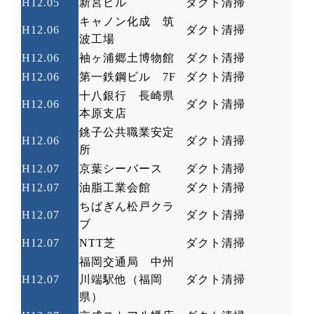
H12.05
新宮ビル
ダクト清掃
キャノン化成 筑
H12.06
ダクト清掃
波工場
H12.06
袖ヶ浦郷土博物館
ダクト清掃
H12.06
第一鉄鋼ビル
7F
ダクト清掃
十八銀行 長崎県
H12.06
ダクト清掃
本原支店
銚子公共職業安定
H12.06
ダクト清掃
所
H12.07
京葉シーバース
ダクト清掃
H12.07
油脂工業会館
ダクト清掃
ちばぎん松戸クラ
H12.07
ダクト清掃
ブ
H12.07
NTT
芝
ダクト清掃
福岡交通局 中州
H12.07
川端駅他（福岡
ダクト清掃
県）