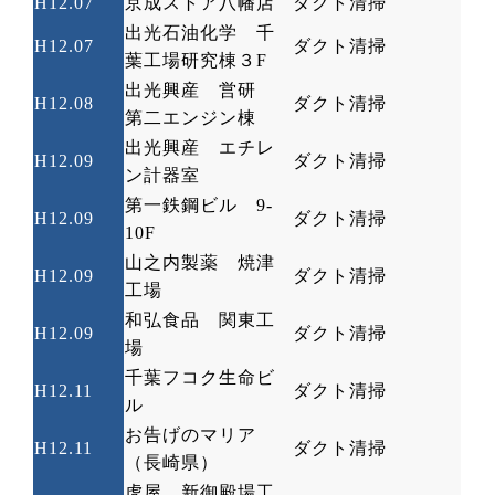
H12.07
京成ストア八幡店
ダクト清掃
出光石油化学 千
H12.07
ダクト清掃
葉工場研究棟３
F
出光興産 営研
H12.08
ダクト清掃
第二エンジン棟
出光興産 エチレ
H12.09
ダクト清掃
ン計器室
第一鉄鋼ビル
9-
H12.09
ダクト清掃
10F
山之内製薬 焼津
H12.09
ダクト清掃
工場
和弘食品 関東工
H12.09
ダクト清掃
場
千葉フコク生命ビ
H12.11
ダクト清掃
ル
お告げのマリア
H12.11
ダクト清掃
（長崎県）
虎屋 新御殿場工