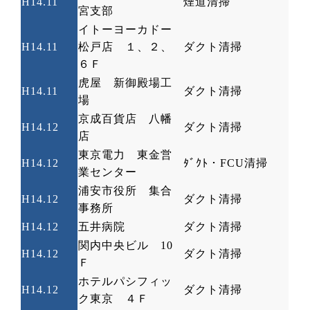
H14.11
煙道清掃
宮支部
イトーヨーカドー
H14.11
松戸店 １、２、
ダクト清掃
６Ｆ
虎屋 新御殿場工
H14.11
ダクト清掃
場
京成百貨店 八幡
H14.12
ダクト清掃
店
東京電力 東金営
H14.12
ﾀﾞｸﾄ・
FCU
清掃
業センター
浦安市役所 集合
H14.12
ダクト清掃
事務所
H14.12
五井病院
ダクト清掃
関内中央ビル
10
H14.12
ダクト清掃
Ｆ
ホテルパシフィッ
H14.12
ダクト清掃
ク東京 ４Ｆ