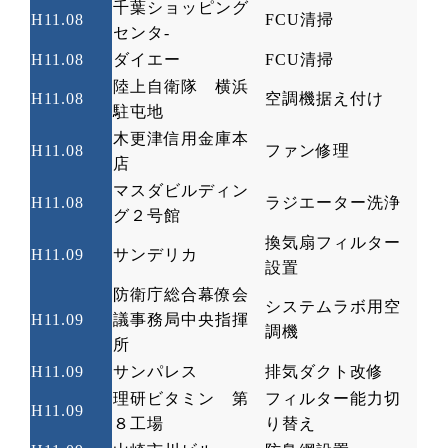
千葉ショッピング
H11.08
FCU
清掃
センタ
-
H11.08
ダイエー
FCU
清掃
陸上自衛隊 横浜
H11.08
空調機据え付け
駐屯地
木更津信用金庫本
H11.08
ファン修理
店
マスダビルディン
H11.08
ラジエーター洗浄
グ２号館
換気扇フィルター
H11.09
サンデリカ
設置
防衛庁総合幕僚会
システムラボ用空
H11.09
議事務局中央指揮
調機
所
H11.09
サンパレス
排気ダクト改修
理研ビタミン 第
フィルター能力切
H11.09
８工場
り替え