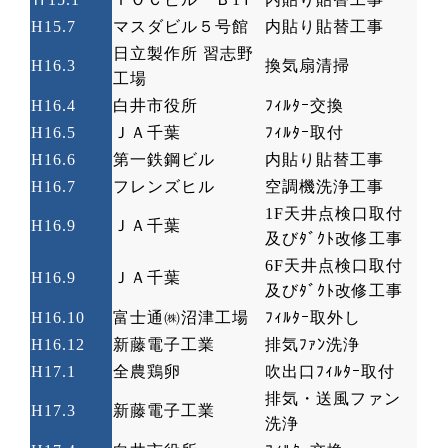
H15.7
マスダビル５号館
内貼り貼替工事
日立製作所 習志野
H16.3
換気扇清掃
工場
H16.4
白井市役所
ﾌｨﾙﾀｰ交換
H16.5
ＪＡ千葉
ﾌｨﾙﾀｰ取付
H16.6
第一鉄鋼ビル
内貼り貼替工事
H16.7
フレンズヒル
空調機洗浄工事
1F
天井点検口取付
H16.9
ＪＡ千葉
及びﾀﾞｸﾄ改修工事
6F
天井点検口取付
H16.9
ＪＡ千葉
及びﾀﾞｸﾄ改修工事
H16.10
富士通㈱沼津工場
ﾌｨﾙﾀｰ取外し
H16.12
新藤電子工業
排気ﾌｧﾝ洗浄
H17.1
全農鶏卵
吹出口ﾌｨﾙﾀｰ取付
排気・送風ファン
H17.3
新藤電子工業
洗浄