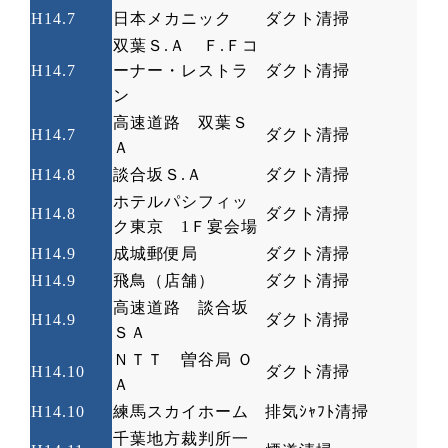
H14.7
日本メカニック
ダクト清掃
双葉Ｓ
.
Ａ Ｆ
.
Ｆコ
H14.7
ーナー・レストラ
ダクト清掃
ン
高速道路 双葉Ｓ
H14.7
ダクト清掃
Ａ
H14.8
談合坂Ｓ
.
Ａ
ダクト清掃
ホテルパシフィッ
H14.8
ダクト清掃
ク東京
1
Ｆ宴会場
H14.9
成城郵便局
ダクト清掃
H14.9
飛鳥（店舗）
ダクト清掃
高速道路 談合坂
H14.9
ダクト清掃
ＳＡ
ＮＴＴ 曽谷局 Ｏ
H14.10
ダクト清掃
Ａ
H14.10
練馬スカイホーム
排気ｼｬﾌﾄ清掃
千葉地方裁判所一