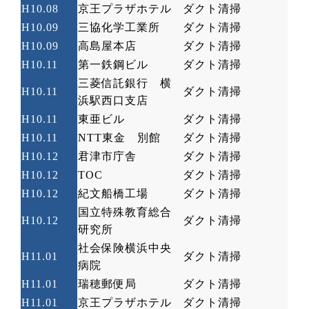
H10.08
京王プラザホテル
ダクト清掃
H10.09
三協化学工業所
ダクト清掃
H10.09
高島屋本店
ダクト清掃
H10.11
第一鉄鋼ビル
ダクト清掃
三菱信託銀行 横
H10.11
ダクト清掃
浜駅西口支店
H10.11
東亜ビル
ダクト清掃
H10.11
NTT
東金 別館
ダクト清掃
H10.12
君津市庁舎
ダクト清掃
H10.12
TOC
ダクト清掃
H10.12
紀文船橋工場
ダクト清掃
国立特殊教育総合
H10.12
ダクト清掃
研究所
社会保険横浜中央
H11.01
ダクト清掃
病院
H11.01
瑞穂郵便局
ダクト清掃
H11.01
京王プラザホテル
ダクト清掃