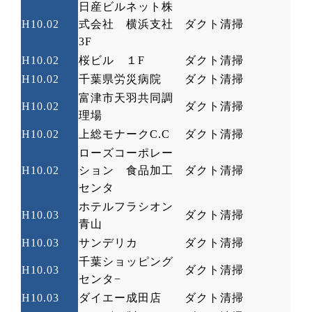
日産ビルネット株
H10.02
式会社 横浜支社
ダクト清掃
3F
H10.02
桜ビル １
F
ダクト清掃
H10.02
千葉県労災病院
ダクト清掃
富津市天羽共同調
H10.02
ダクト清掃
理場
H10.02
上総モナーク
C.C
ダクト清掃
ローズコーポレー
H10.02
ション 食品加工
ダクト清掃
センタ
ホテルフラシオン
H10.03
ダクト清掃
青山
H10.03
サンデリカ
ダクト清掃
千葉ショッピング
H10.03
ダクト清掃
センタ
−
H10.03
ダイエー成田店
ダクト清掃