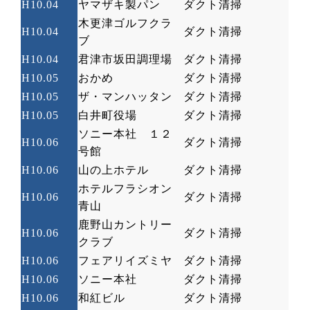
H10.04
ヤマザキ製パン
ダクト清掃
木更津ゴルフクラ
H10.04
ダクト清掃
ブ
H10.04
君津市坂田調理場
ダクト清掃
H10.05
おかめ
ダクト清掃
H10.05
ザ・マンハッタン
ダクト清掃
H10.05
白井町役場
ダクト清掃
ソニー本社 １２
H10.06
ダクト清掃
号館
H10.06
山の上ホテル
ダクト清掃
ホテルフラシオン
H10.06
ダクト清掃
青山
鹿野山カントリー
H10.06
ダクト清掃
クラブ
H10.06
フェアリイズミヤ
ダクト清掃
H10.06
ソニー本社
ダクト清掃
H10.06
和紅ビル
ダクト清掃