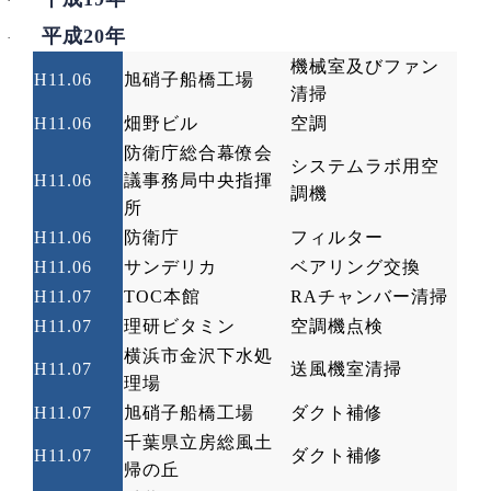
·
平成20
年
·
機械室及びファン
H11.06
旭硝子船橋工場
清掃
H11.06
畑野ビル
空調
防衛庁総合幕僚会
システムラボ用空
H11.06
議事務局中央指揮
調機
所
H11.06
防衛庁
フィルター
H11.06
サンデリカ
ベアリング交換
H11.07
TOC
本館
RA
チャンバー清掃
H11.07
理研ビタミン
空調機点検
横浜市金沢下水処
H11.07
送風機室清掃
理場
H11.07
旭硝子船橋工場
ダクト補修
千葉県立房総風土
H11.07
ダクト補修
帰の丘