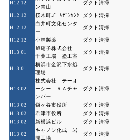
H12.12
ダクト清掃
ン青山
H12.12
桜木町ｺﾞｰﾙﾃﾞﾝｾﾝﾀｰ
ダクト清掃
白井町文化センタ
H12.12
ダクト清掃
ー
H12.12
小林製薬
ダクト清掃
旭硝子株式会社
H13.01
ダクト清掃
千葉工場 塗工室
横浜市金沢下水処
H13.01
ダクト清掃
理場
株式会社 テーオ
H13.02
ーシー ＲＡチャ
ダクト清掃
ンバー
H13.02
鎌ヶ谷市役所
ダクト清掃
H13.02
君津市役所
ダクト清掃
H13.02
新横浜ビル
ダクト清掃
キャノン化成 岩
H13.02
ダクト清掃
間工場